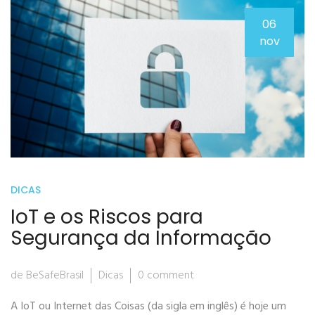
06
nov
DICAS
IoT e os Riscos para
Segurança da Informação
de BeSafeBrasil
Dicas
0 comment
A IoT ou Internet das Coisas (da sigla em inglês) é hoje um