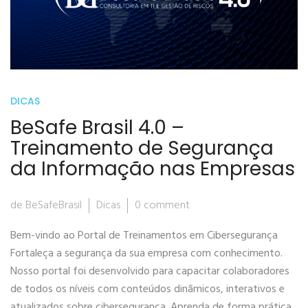
DICAS
BeSafe Brasil 4.0 –
Treinamento de Segurança
da Informação nas Empresas
de BeSafeBrasil
Dicas
0 comment
Bem-vindo ao Portal de Treinamentos em Cibersegurança
Fortaleça a segurança da sua empresa com conhecimento.
Nosso portal foi desenvolvido para capacitar colaboradores
de todos os níveis com conteúdos dinâmicos, interativos e
atualizados sobre cibersegurança. Aprenda de forma prática