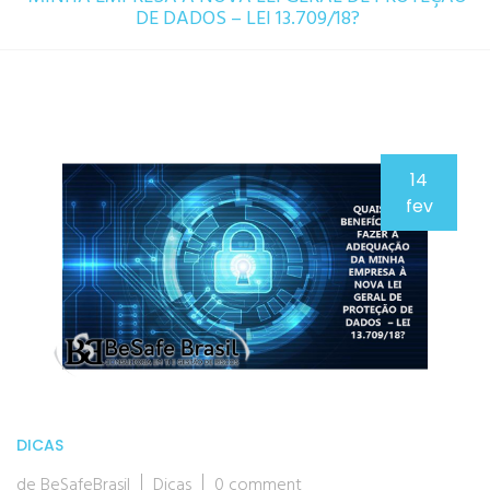
DE DADOS – LEI 13.709/18?
14
fev
DICAS
de BeSafeBrasil
Dicas
0 comment