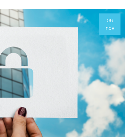
06
nov