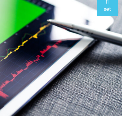
11
set