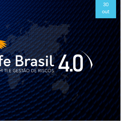
30
out