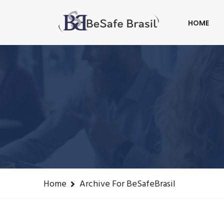
Fone: +55(41) 3016-8433
contato@besafeb
HOME
Home
Archive For BeSafeBrasil