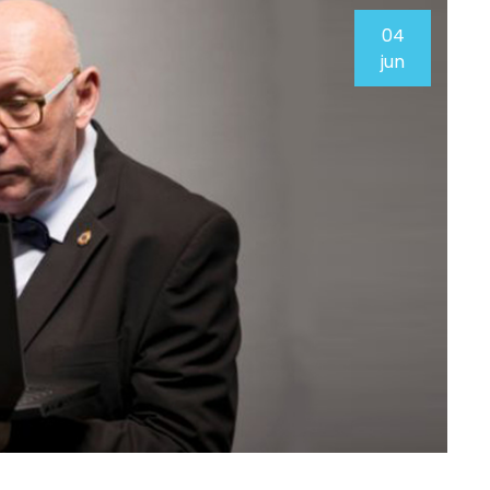
04
jun