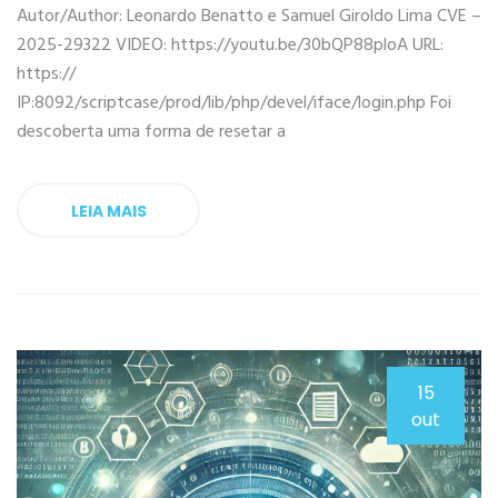
Autor/Author: Leonardo Benatto e Samuel Giroldo Lima CVE –
2025-29322 VIDEO: https://youtu.be/30bQP88ploA URL:
https://
IP:8092/scriptcase/prod/lib/php/devel/iface/login.php Foi
descoberta uma forma de resetar a
LEIA MAIS
15
out