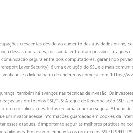
upações crescentes devido ao aumento das atividades online, c
urança dessas operações, mas ainda enfrentam possíveis ataques e
 a comunicação segura entre dois computadores, garantindo privaci
ransport Layer Security): é uma evolução do SSL e é mais comum 
de verificar se o link na barra de endereços começa com “https:/
gurança, também há avanços nas técnicas de invasão. Os invasor
ameaças aos protocolos SSL/TLS: Ataque de Renegociação SSL: Iss
te texto em solicitações feitas em uma conexão segura. Ataque 
que um invasor acesse informações guardadas em cookies da Inte
itar esses ataques, é importante seguir as melhores práticas na c
erabilidades. Em resumo, enquanto os protocolos SSL/TLS/HTTPS sã