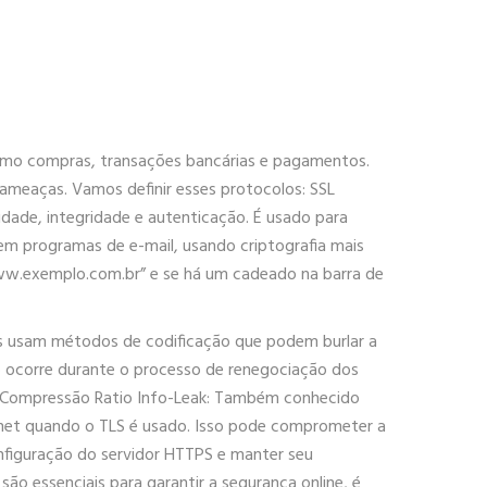
omo compras, transações bancárias e pagamentos.
 ameaças. Vamos definir esses protocolos: SSL
dade, integridade e autenticação. É usado para
em programas de e-mail, usando criptografia mais
/www.exemplo.com.br” e se há um cadeado na barra de
es usam métodos de codificação que podem burlar a
o ocorre durante o processo de renegociação dos
de Compressão Ratio Info-Leak: Também conhecido
rnet quando o TLS é usado. Isso pode comprometer a
onfiguração do servidor HTTPS e manter seu
o essenciais para garantir a segurança online, é