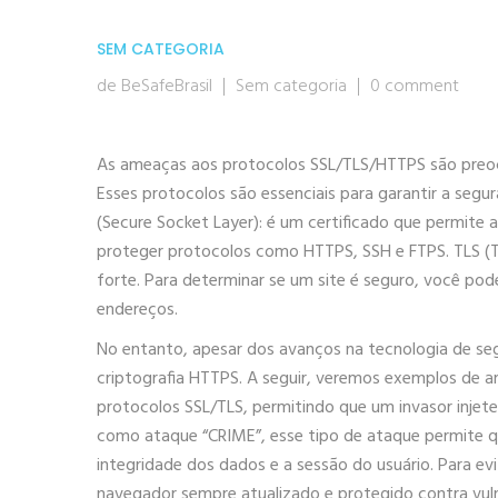
SEM CATEGORIA
de BeSafeBrasil
Sem categoria
0 comment
As ameaças aos protocolos SSL/TLS/HTTPS são preoc
Esses protocolos são essenciais para garantir a seg
(Secure Socket Layer): é um certificado que permite
proteger protocolos como HTTPS, SSH e FTPS. TLS (T
forte. Para determinar se um site é seguro, você po
endereços.
No entanto, apesar dos avanços na tecnologia de se
criptografia HTTPS. A seguir, veremos exemplos de 
protocolos SSL/TLS, permitindo que um invasor inje
como ataque “CRIME”, esse tipo de ataque permite 
integridade dos dados e a sessão do usuário. Para ev
navegador sempre atualizado e protegido contra vuln