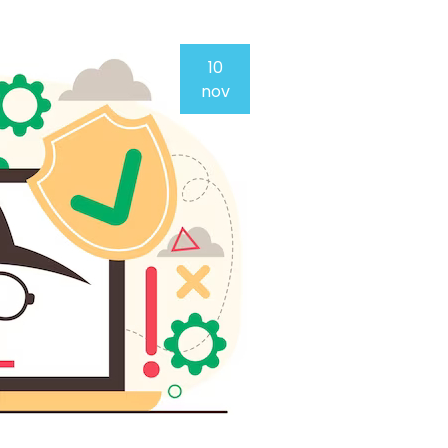
10
nov