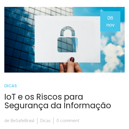
06
nov
DICAS
IoT e os Riscos para
Segurança da Informação
de BeSafeBrasil
Dicas
0 comment