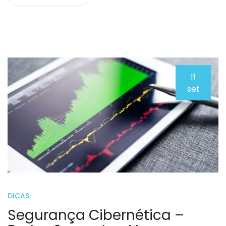
11
set
DICAS
Segurança Cibernética –