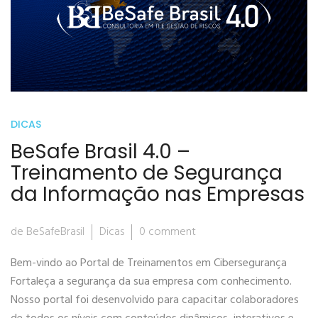
DICAS
BeSafe Brasil 4.0 –
Treinamento de Segurança
da Informação nas Empresas
de BeSafeBrasil
Dicas
0 comment
Bem-vindo ao Portal de Treinamentos em Cibersegurança
Fortaleça a segurança da sua empresa com conhecimento.
Nosso portal foi desenvolvido para capacitar colaboradores