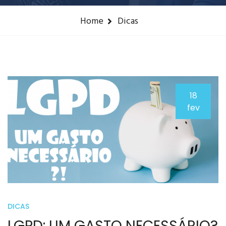
Home
Dicas
18
fev
DICAS
LGPD: UM GASTO NECESSÁRIO?