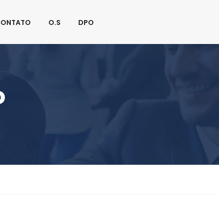
Fique Conectado:
CONTATO
O.S
DPO
o