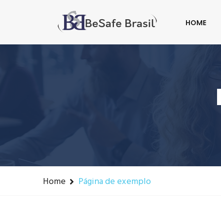
Fone: +55(41) 3016-8433
contato@besafeb
HOME
Home
Página de exemplo